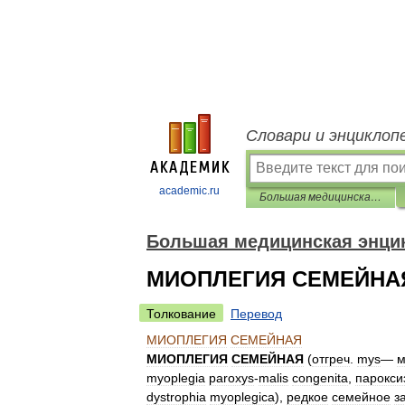
Словари и энциклоп
academic.ru
Большая медицинская энциклопедия
Большая медицинская энци
МИОПЛЕГИЯ СЕМЕЙНА
Толкование
Перевод
МИОПЛЕГИЯ
СЕМЕЙНАЯ
МИОПЛЕГИЯ
СЕМЕЙНАЯ
(
отгреч
.
mys
—
myoplegia
paroxys
-
malis
congenita
,
парокси
dystrophia
myoplegica
),
редкое
семейное
з