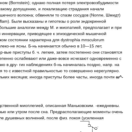
ином
(
Bornstein
);
однако
полная
потеря
электровозбудимости
такому
допущению
,
и
локализацию
страдания
начали
шечного
волокна
;
обвиняли
то
спазм
сосудов
(
Nonne
,
Шмидт
)
flam
).
Были
высказаны
и
гипотезы
о
роли
эндокринной
большие
аналогии
между
М
.
и
миопатией
,
предполагает
и
при
й
иннервации
,
приводящее
к
эпизодической
мышечной
йком
состоянии
характерна
для
dystrophia
mnsculorum
леко
-
не
ясны
.
Б
-
нь
начинается
обычно
в
10
—
15
лет
,
ер
-
вые
приступы
б
.
ч
.
легкие
,
затем
постепенно
они
становятся
епенно
ослабевают
или
даже
-
вовсе
исчезают
одновременно
с
ако
в
дру
-
гих
наблюдениях
б
-
нь
начиналась
поздно
,
напр
.
на
ся
то
с
известной
правильностью
то
совершенно
нерегулярно
.
льких
месяцев
;
иногда
приступы
более
часты
,
иногда
почти
ш
^-
дственной
миоплегией
,
описанная
Маньковским
. -
ежедневны
.
чью
или
утром
после
сна
.
Предрасполагающие
моменты
очень
ле
душевных
волнений
,
после
физ
.
покоя
(
усиленная