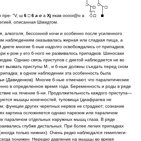
м
пре
- "
V
,
ш
6
□
6
а
о
а
Xj
якав
ooooi
@
o
а
егией
,
описанная
Шмидтом
.
я
,
алкоголя
,
бессонной
ночи
и
особенно
после
усиленного
ым
наблюдениям
оказывалась
жирная
или
сладкая
пища
,
а
й
диете
многие
б
-
ные
надолго
освобождались
от
припадков
.
при
к
-
ром
у
его
б
-
ного
не
развивалось
припадков
.
Шиносаки
водам
.
Однако
связь
приступов
с
диетой
наблюдается
не
во
ет
вызвать
приступы
М
.,
и
б
-
ные
должны
съедать
перед
сном
припадка
;
в
одном
наблюдении
эта
особенность
была
ьи
(
Давиденков
).
Многие
б
-
ные
отмечают
,
что
паралитические
енно
в
определенное
время
года
.
Беременность
и
роды
в
ряде
ствие
на
течение
б
-
ни
.
Продолжительность
каждого
приступа
—
уются
мышцы
конечностей
,
туловища
(
диафрагма
не
ым
;
функции
других
черепных
нервов
не
страдают
;
сознание
ях
картина
осложняется
однако
парезом
или
параличом
же
параличом
отдельных
наружных
мышц
глаза
.
В
ряде
раивались
глубже
дистальных
.
При
более
легких
припадках
(
иногда
только
нижних
).
Очень
редко
наблюдался
гемиплеги
-
сегда
понижен
.
Нередко
давление
на
мышцы
во
время