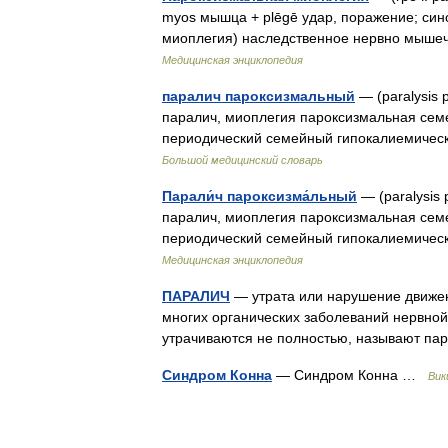
myos мышца + plēgē удар, поражение; си
миоплегия) наследственное нервно мыше
Медицинская энциклопедия
паралич пароксизмальный
— (paralysis
паралич, миоплегия пароксизмальная сем
периодический семейный гипокалиемичес
Большой медицинский словарь
Парали́ч пароксизма́льный
— (paralysis
паралич, миоплегия пароксизмальная сем
периодический семейный гипокалиемичес
Медицинская энциклопедия
ПАРАЛИЧ
— утрата или нарушение движени
многих органических заболеваний нервной
утрачиваются не полностью, называют п
Синдром Конна
— Синдром Конна …
Вик