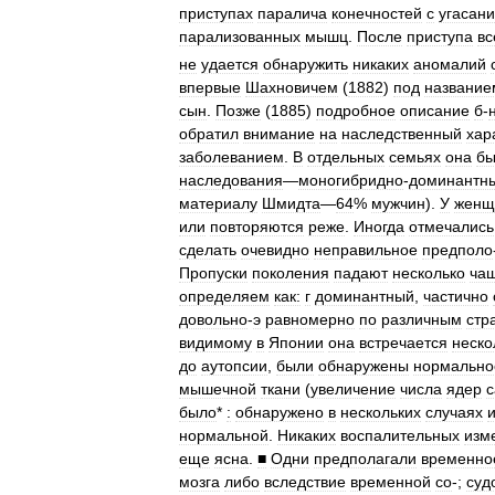
приступах
паралича
конечностей
с
угасан
парализованных
мышц
.
После
приступа
вс
не
удается
обнаружить
никаких
аномалий
впервые
Шахновичем
(
1882
)
под
название
сын
.
Позже
(
1885
)
подробное
описание
б
-
обратил
внимание
на
наследственный
хар
заболеванием
.
В
отдельных
семьях
она
бы
наследования
—
моногибридно
-
доминантн
материалу
Шмидта
—
64
%
мужчин
).
У
женщ
или
повторяются
реже
.
Иногда
отмечались
сделать
очевидно
неправильное
предполо
Пропуски
поколения
падают
несколько
ча
определяем
как:
г
доминантный
,
частично
довольно
-
э
равномерно
по
различным
стр
видимому
в
Японии
она
встречается
неско
до
аутопсии
,
были
обнаружены
нормально
мышечной
ткани
(
увеличение
числа
ядер
было
*
:
обнаружено
в
нескольких
случаях
нормальной
.
Никаких
воспалительных
изм
еще
ясна
.
■
Одни
предполагали
временно
мозга
либо
вследствие
временной
со
-;
суд