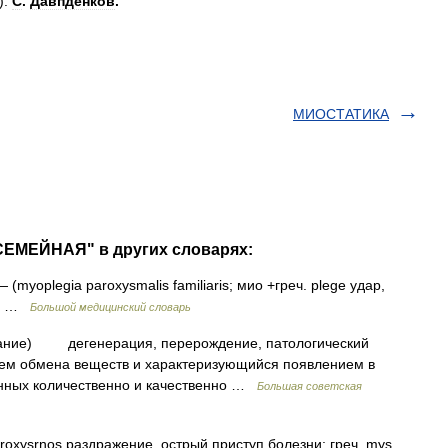
.).
С
.
Давпденков
.
МИОСТАТИКА
СЕМЕЙНАЯ" в других словарях:
 (myoplegia paroxysmalis familiaris; мио +греч. plege удар,
ый …
Большой медицинский словарь
 питание) дегенерация, перерождение, патологический
ием обмена веществ и характеризующийся появлением в
ённых количественно и качественно …
Большая советская
roxysrnos раздражение, острый приступ болезни; греч. mys,