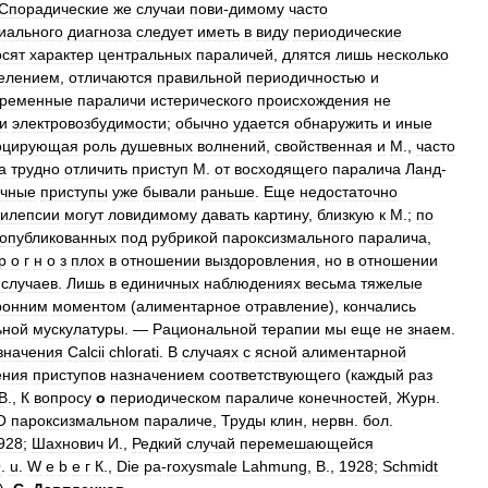
Спорадические
же
случаи
пови
-
димому
часто
иального
диагноза
следует
иметь
в
виду
периодические
осят
характер
центральных
параличей
,
длятся
лишь
несколько
елением
,
отличаются
правильной
периодичностью
и
ременные
параличи
истерического
происхождения
не
и
электровозбудимости
;
обычно
удается
обнаружить
и
иные
оцирующая
роль
душевных
волнений
,
свойственная
и
М
.,
часто
а
трудно
отличить
приступ
М
.
от
восходящего
паралича
Ланд
-
ичные
приступы
уже
бывали
раньше
.
Еще
недостаточно
пилепсии
могут
ловидимому
давать
картину
,
близкую
к
М
.;
по
опубликованных
под
рубрикой
пароксизмального
паралича
,
р
о
г
н
о
з
плох
в
отношении
выздоровления
,
но
в
отношении
случаев
.
Лишь
в
единичных
наблюдениях
весьма
тяжелые
ронним
моментом
(
алиментарное
отравление
),
кончались
ьной
мускулатуры
. —
Рациональной
терапии
мы
еще
не
знаем
.
значения
Calcii
chlorati
.
В
случаях
с
ясной
алиментарной
ения
приступов
назначением
соответствующего
(
каждый
раз
В
.,
К
вопросу
о
периодическом
параличе
конечностей
,
Журн
.
О
пароксизмальном
параличе
,
Труды
клин
,
нервн
.
бол
.
928
;
Шахнович
И
.,
Редкий
случай
перемешающейся
О
.
u
.
W
e
b
e
г
К
.,
Die
pa
-
roxysmale
Lahmung
,
В
.,
1928
;
Schmidt