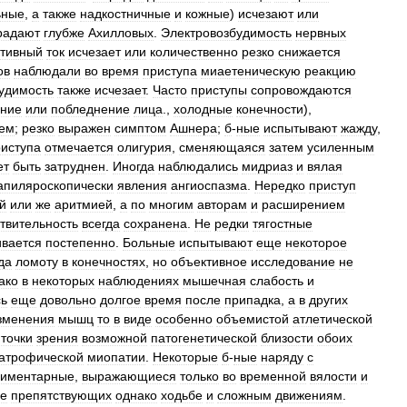
ьные
,
а
также
надкостничные
и
кожные
)
исчезают
или
радают
глубже
Ахилловых
.
Электровозбудимость
нервных
ктивный
ток
исчезает
или
количественно
резко
снижается
ов
наблюдали
во
время
приступа
миаетеническую
реакцию
удимость
также
исчезает
.
Часто
приступы
сопровождаются
ение
или
побледнение
лица
.,
холодные
конечности
),
ем
;
резко
выражен
симптом
Ашнера
;
б
-
ные
испытывают
жажду
,
иступа
отмечается
олигурия
,
сменяющаяся
затем
усиленным
ет
быть
затруднен
.
Иногда
наблюдались
мидриаз
и
вялая
апиляроскопически
явления
ангиоспазма
.
Нередко
приступ
й
или
же
аритмией
,
а
по
многим
авторам
и
расширением
твительность
всегда
сохранена
.
Не
редки
тягостные
ивается
постепенно
.
Больные
испытывают
еще
некоторое
да
ломоту
в
конечностях
,
но
объективное
исследование
не
ако
в
некоторых
наблюдениях
мышечная
слабость
и
сь
еще
довольно
долгое
время
после
припадка
,
а
в
других
зменения
мышц
то
в
виде
особенно
объемистой
атлетической
точки
зрения
возможной
патогенетической
близости
обоих
атрофической
миопатии
.
Некоторые
б
-
ные
наряду
с
диментарные
,
выражающиеся
только
во
временной
вялости
и
е
препятствующих
однако
ходьбе
и
сложным
движениям
.