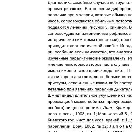
Диагностика
семейных
случаев
не
трудна
.
просматриваются
.
В
отношении
диференц
параличи
при
малярии
,
которые
обычно
н
часов
,
сопровождаются
обильным
потоотд
поддаются
лечению
Рисунок
3
.
хинином
.
В
сопровождаются
изменениями
рефлексов
истерические
симптомы
(
анестезии
);
пров
приводит
к
диагностической
ошибке
.
Иногд
ри
,
особенно
если
неизвестно
,
что
аналог
изученные
паралитические
эквиваленты
э
мнению
некоторых
авторов
часть
случаев
,
имела
именно
такое
происхожде
-
ние
.—
П
жизни
хорош
для
громадного
большинства
приступы
,
осложненные
каким
-
либо
посто
летально
при
явлениях
паралича
дыхател
Шмидт
видел
длительное
улучшение
от
на
провокацией
можно
добиться
предупрежд
особого
)
пищевого
режима
.
Лит
.
:
Крамер
невр
.
и
псих
.,
1908
,
кн
.
1
;
Маньковский
Б
.,
Киевского
гос
.
инст
.
для
усов
,
врачей
,
т
.
1
,
1
параплегии
,
Врач
,
1882
, №
32
;
J
а
п
о
t
а