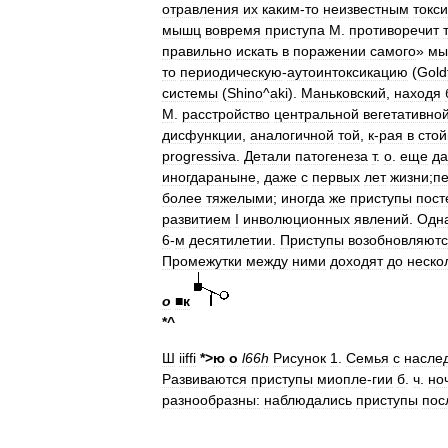
отравления
их
каким
-
то
неизвестным
токс
мышц
вовремя
приступа
М
.
противоречит
правильно
искать
в
поражении
самого
»
мы
то
периодическую
-
аутоинтоксикацию
(
Gold
системы
(
Shino
^
aki
).
Маньковский
,
находя
М
.
расстройство
центральной
вегетативно
дисфункции
,
аналогичной
той
,
к
-
рая
в
сто
progressiva
.
Детали
патогенеза
т
.
о
.
еще
да
иногдараныне
,
даже
с
первых
лет
жизни
;
п
более
тяжелыми
;
иногда
же
приступы
пост
развитием
I
инволюционных
явлений
.
Одн
6
-
м
десятилетии
.
Приступы
возобновляют
Промежутки
между
ними
доходят
до
неско
о
■к
*^
Ш
iiffi
*>
ю
о
l66h
Рисунок
1
.
Семья
с
насле
Развиваются
приступы
миопле
-
гии
б
.
ч
.
но
разнообразны:
наблюдались
приступы
пос