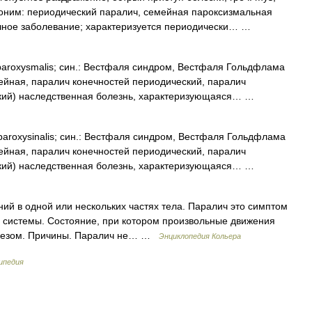
ноним: периодический паралич, семейная пароксизмальная
чное заболевание; характеризуется периодически… …
 paroxysmalis; син.: Вестфаля синдром, Вестфаля Гольдфлама
ейная, паралич конечностей периодический, паралич
кий) наследственная болезнь, характеризующаяся… …
 paroxysinalis; син.: Вестфаля синдром, Вестфаля Гольдфлама
ейная, паралич конечностей периодический, паралич
кий) наследственная болезнь, характеризующаяся… …
й в одной или нескольких частях тела. Паралич это симптом
 системы. Состояние, при котором произвольные движения
арезом. Причины. Паралич не… …
Энциклопедия Кольера
ипедия