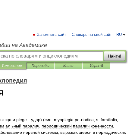
Запомнить сайт
Словарь на свой сайт
RU
едии на Академике
Найти!
Толкования
Переводы
Книги
Игры ⚽
клопедия
Я
мышца
и
plege
—
удар
) (
син
.
myoplegia
ре
-
riodica
,
s
.
familialis
,
зм
ал
ьный
паралич
,
периодический
паралич
конечности
,
аболевание
нервной
системы
,
выражающееся
в
периодических