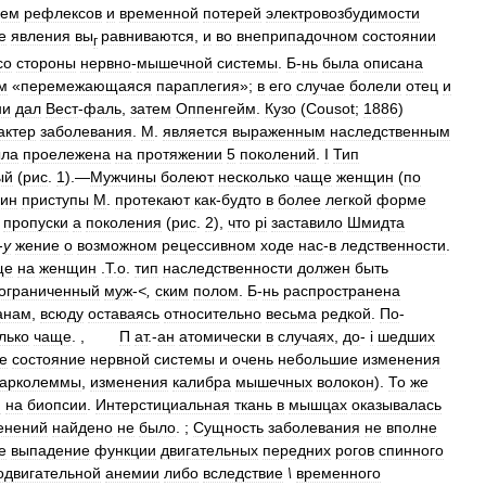
ием
рефлексов
и
временной
потерей
электровозбудимости
е
явления
вы
равниваются
,
и
во
внеприпадочном
состоянии
г
со
стороны
нервно
-
мышечной
системы
.
Б
-
нь
была
описана
м
«
перемежающаяся
параплегия
»;
в
его
случае
болели
отец
и
ни
дал
Вест
-
фаль
,
затем
Оппенгейм
.
Кузо
(
Cousot
;
1886
)
актер
заболевания
.
М
.
является
выраженным
наследственным
ла
проележена
на
протяжении
5
поколений
.
I
Тип
ый
(
рис
.
1
).—
Мужчины
болеют
несколько
чаще
женщин
(
по
ин
приступы
М
.
протекают
как
-
будто
в
более
легкой
форме
пропуски
а
поколения
(
рис
.
2
),
что
pi
заставило
Шмидта
-
у
жение
о
возможном
рецессивном
ходе
нас
-
в
ледственности
.
ще
на
женщин
.
Т
.
о
.
тип
наследственности
должен
быть
ограниченный
муж
-
<,
ским
полом
.
Б
-
нь
распространена
анам
,
всюду
оставаясь
относительно
весьма
редкой
.
По
-
лько
чаще
. ,
П
ат
.-
ан
атомически
в
случаях
,
до
-
i
шедших
е
состояние
нервной
системы
и
очень
небольшие
изменения
сарколеммы
,
изменения
калибра
мышечных
волокон
).
То
же
и
на
биопсии
.
Интерстициальная
ткань
в
мышцах
оказывалась
енений
найдено
не
было
. ;
Сущность
заболевания
не
вполне
е
выпадение
функции
двигательных
передних
рогов
спинного
одвигательной
анемии
либо
вследствие
\
временного