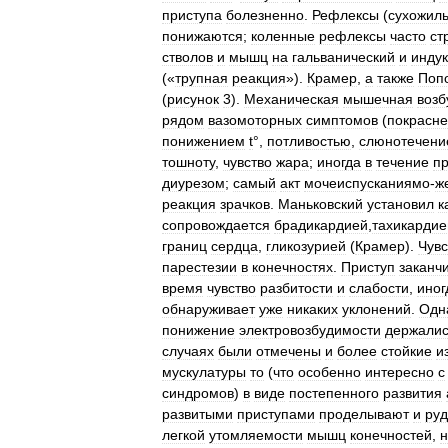
приступа
болезненно
.
Рефлексы
(
сухожил
понижаются
;
коленные
рефлексы
часто
ст
стволов
и
мышц
на
гальванический
и
инду
(«
трупная
реакция
»).
Крамер
,
а
также
Поп
(
рисунок
3
).
Механическая
мышечная
возб
рядом
вазомоторных
симптомов
(
покрасн
понижением
t
°,
потливостью
,
слюнотечени
тошноту
,
чувство
жара
;
иногда
в
течение
пр
диурезом
;
самый
акт
мочеиспусканиямо
-
ж
реакция
зрачков
.
Маньковский
установил
к
сопровождается
брадикардией
,
тахикардие
границ
сердца
,
гликозурией
(
Крамер
).
Чувс
парестезии
в
конечностях
.
Приступ
заканч
время
чувство
разбитости
и
слабости
,
иног
обнаруживает
уже
никаких
уклонений
.
Одн
понижение
электровозбудимости
держали
случаях
были
отмечены
и
более
стойкие
и
мускулатуры
то
(
что
особенно
интересно
с
синдромов
)
в
виде
постепенного
развития
развитыми
приступами
проделывают
и
ру
легкой
утомляемости
мышц
конечностей
,
н