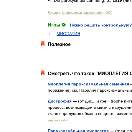
A
.,
Die
paroxysmale
Lahmung
,
В
.,
1919
(
лит
Большая
медицинская
энциклопедия
.
1970
.
Игры ⚽
Нужно решить контрольную?
МИОПАТИЯ
Полезное
Смотреть что такое "МИОПЛЕГИЯ 
миоплегия пароксизмальная семейная
—
поражение) см. Паралич пароксизмальн
Дистрофия
— (от Дис... и греч. trophe
процесс, возникающий в связи с нарушен
тканях продуктов обмена веществ, измен
энциклопедия
Пароксизма́льная миоплеги́я
— (греч. pa