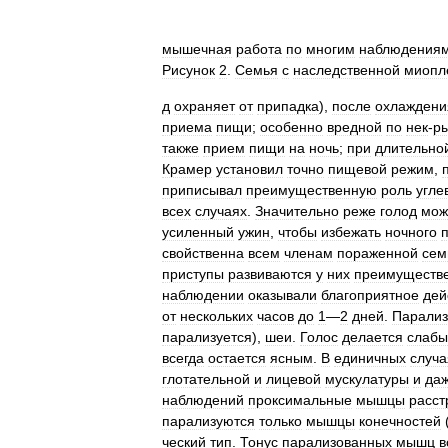
мышечная
работа
по
многим
наблюдения
Рисунок
2
.
Семья
с
наследственной
миопл
д
охраняет
от
припадка
),
после
охлаждени
приема
пищи
;
особенно
вредной
по
нек
-
р
также
прием
пищи
на
ночь
;
при
длительно
Крамер
установил
точно
пищевой
режим
,
приписывал
преимущественную
роль
угле
всех
случаях
.
Значительно
реже
голод
мож
усиленный
ужин
,
чтобы
избежать
ночного
свойственна
всем
членам
пораженной
сем
приступы
развиваются
у
них
преимуществ
наблюдении
оказывали
благоприятное
дей
от
нескольких
часов
до
1
—
2
дней
.
Парализ
парализуется
),
шеи
.
Голос
делается
слаб
всегда
остается
ясным
.
В
единичных
случа
глотательной
и
лицевой
мускулатуры
и
да
наблюдений
проксимальные
мышцы
расст
парализуются
только
мышцы
конечностей
ческий
тип
.
Тонус
парализованных
мышц
в